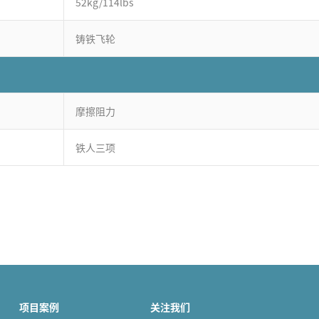
52kg/114lbs
铸铁飞轮
摩擦阻力
铁人三项
项目案例
关注我们