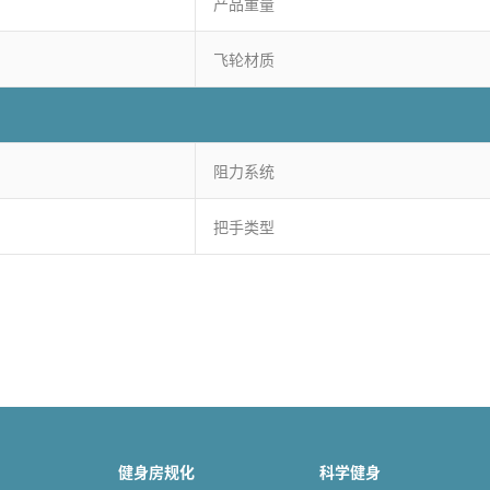
产品重量
飞轮材质
阻力系统
把手类型
健身房规化
科学健身