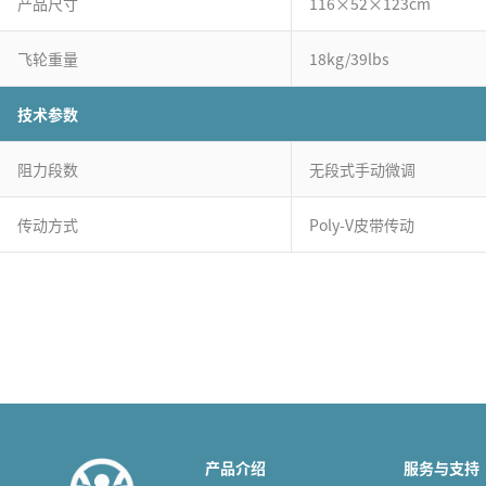
产品尺寸
116×52×123cm
飞轮重量
18kg/39lbs
技术参数
阻力段数
无段式手动微调
传动方式
Poly-V皮带传动
产品介绍
服务与支持