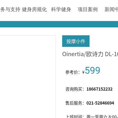
服务与支持
健身房规化
科学健身
项目案例
新闻
按摩小件
Oinertia/欧诗力 DL
599
参考价：¥
咨询购买：
18667152232
售后服务：
021-52846694
上班时间：周一至周六 8:00-1