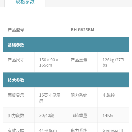
规格参数
产品型号
BH G825BM
基础参数
产品尺寸
150×90×
产品重量
126kg/277l
165cm
bs
技术参数
面板显示
16英寸显示
阻力系统
电磁控
屏
阻力段数
20/40段
飞轮重量
14KG
有效步幅
44~66cm
电力系统
Genesia III