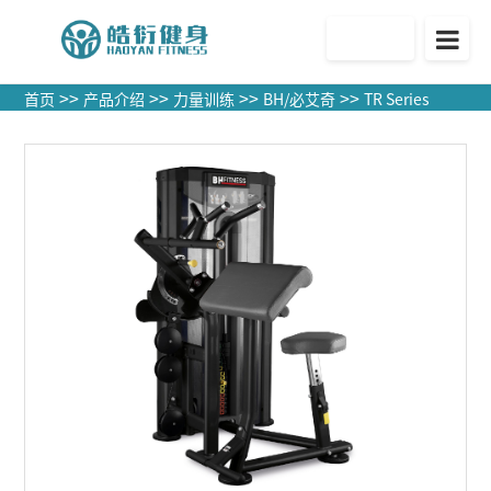
官方商城
>>
>>
>>
>>
首页
产品介绍
力量训练
BH/必艾奇
TR Series