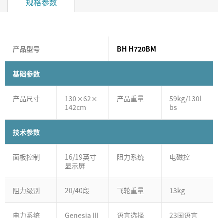
规格参数
产品型号
BH H720BM
基础参数
产品尺寸
130×62×
产品重量
59kg/130l
142cm
bs
技术参数
面板控制
16/19英寸
阻力系统
电磁控
显示屏
阻力级别
20/40段
飞轮重量
13kg
电力系统
Genesia III
语言选择
23国语言